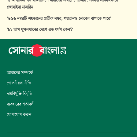
‘৫ আগস্টের পর বাংলাদেশে নারীদের অবস্থা শোচনীয়’: একান্ত সাক্ষাৎকারে
জোবাইদা নাসরিন
‘৬৬৬ নম্বরটি শয়তানের প্রতীক নম্বর, শয়তানও নোবেল বাগাতে পারে’
‘৯১ ভাগ মুসলমানের দেশে এত ধর্ষণ কেন’?
আমাদের সম্পর্কে
গোপনীয়তা নীতি
দায়বিমুক্তি বিবৃতি
ব্যবহারের শর্তাবলী
যোগাযোগ করুন