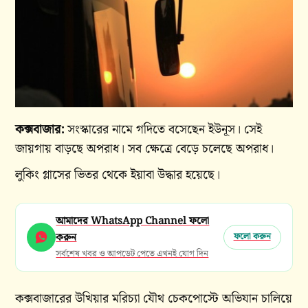
কক্সবাজার:
সংস্কারের নামে গদিতে বসেছেন ইউনূস। সেই
জায়গায় বাড়ছে অপরাধ। সব ক্ষেত্রে বেড়ে চলেছে অপরাধ।
লুকিং গ্লাসের ভিতর থেকে ইয়াবা উদ্ধার হয়েছে।
আমাদের WhatsApp Channel ফলো
করুন
ফলো করুন
সর্বশেষ খবর ও আপডেট পেতে এখনই যোগ দিন
কক্সবাজারের উখিয়ার মরিচ্যা যৌথ চেকপোস্টে অভিযান চালিয়ে