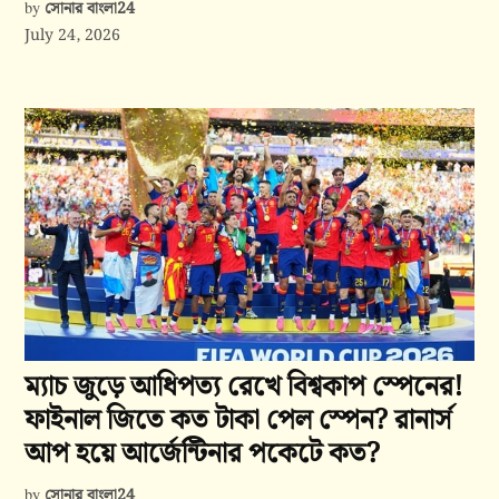
সোনার বাংলা24
by
July 24, 2026
ম্যাচ জুড়ে আধিপত্য রেখে বিশ্বকাপ স্পেনের!
ফাইনাল জিতে কত টাকা পেল স্পেন? রানার্স
আপ হয়ে আর্জেন্টিনার পকেটে কত?
সোনার বাংলা24
by