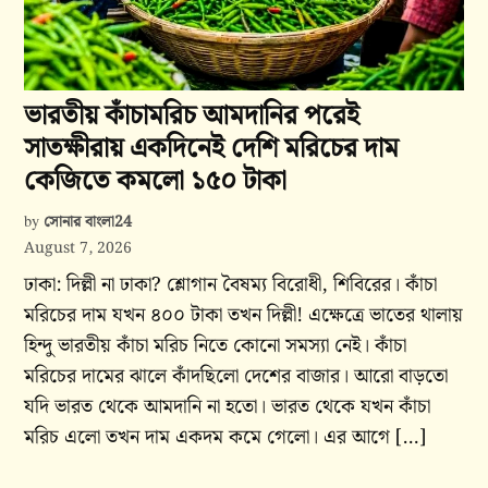
ভারতীয় কাঁচামরিচ আমদানির পরেই
সাতক্ষীরায় একদিনেই দেশি মরিচের দাম
কেজিতে কমলো ১৫০ টাকা
সোনার বাংলা24
by
August 7, 2026
ঢাকা: দিল্লী না ঢাকা? শ্লোগান বৈষম্য বিরোধী, শিবিরের। কাঁচা
মরিচের দাম যখন ৪০০ টাকা তখন দিল্লী! এক্ষেত্রে ভাতের থালায়
হিন্দু ভারতীয় কাঁচা মরিচ নিতে কোনো সমস্যা নেই। কাঁচা
মরিচের দামের ঝালে কাঁদছিলো দেশের বাজার। আরো বাড়তো
যদি ভারত থেকে আমদানি না হতো। ভারত থেকে যখন কাঁচা
মরিচ এলো তখন দাম একদম কমে গেলো। এর আগে […]