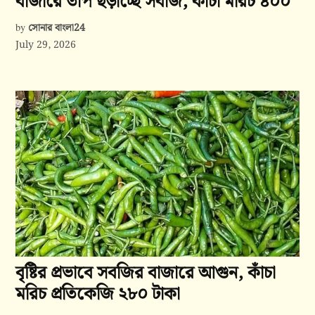
বাজারে তাপ ছড়াচ্ছে সবজি, কাঁচা মরিচ ৪০০
সোনার বাংলা24
by
July 29, 2026
বৃষ্টির প্রভাবে সবজির বাজারে আগুন, কাঁচা
মরিচ প্রতিকেজি ২৮০ টাকা