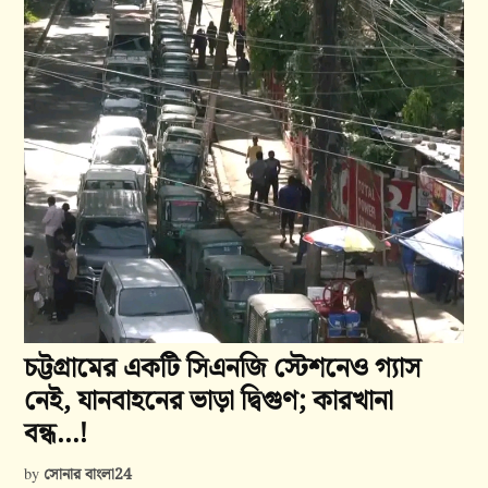
চট্টগ্রামের একটি সিএনজি স্টেশনেও গ্যাস
নেই, যানবাহনের ভাড়া দ্বিগুণ; কারখানা
বন্ধ…!
সোনার বাংলা24
by