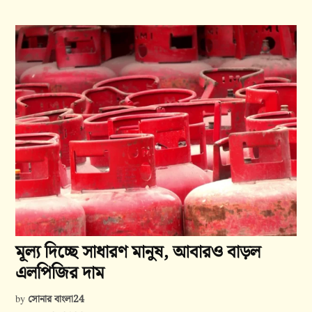
মূল্য দিচ্ছে সাধারণ মানুষ, আবারও বাড়ল
এলপিজির দাম
সোনার বাংলা24
by