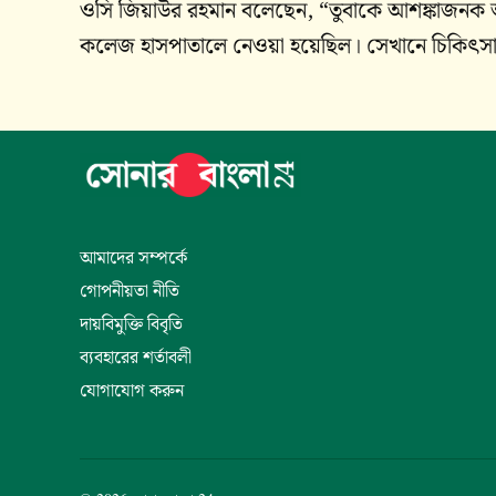
ওসি জিয়াউর রহমান বলেছেন, “তুবাকে আশঙ্কাজনক অ
কলেজ হাসপাতালে নেওয়া হয়েছিল। সেখানে চিকিৎসাধী
আমাদের সম্পর্কে
গোপনীয়তা নীতি
দায়বিমুক্তি বিবৃতি
ব্যবহারের শর্তাবলী
যোগাযোগ করুন