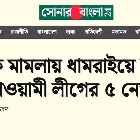
দ
রাজনীতি
বাংলাদেশ
ঢাকা
প্রতিবেশী
মতামত
বা
 মামলায় ধামরাইয়ে
য়ামী লীগের ৫ নেতা
িধন