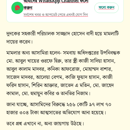
আমাদের WhatsApp Channel ফলো
করুন
ফলো করুন
সর্বশেষ খবর ও আপডেট পেতে এখনই যোগ দিন
দুদকের সহকারী পরিচালক সাজ্জাদ হোসেন বাদী হয়ে মামলাটি
দায়ের করেন।
মামলার অন্য আসামিরা হলেন- সমবায় অধিদপ্তরের উপনিবন্ধক
মো. আবুল খায়ের ওরফে হিরু, তার স্ত্রী কাজী সাদিয়া হাসান,
আবুল কালাম মাদবর, কনিকা আফরোজ, মোহাম্মদ বাশার,
সাজেদ মাদবর, আলেয়া বেগম, কাজি ফুয়াদ হাসান, কাজী
ফরিদ হাসান, শিরিন আক্তার, জাভেদ এ মতিন, মো. জাহেদ
কামাল, মো. হুমায়ুন কবির ও তানভির নিজাম।
জানা যাচ্ছে, আসামিদের বিরুদ্ধে ২৫৬ কোটি ৯৭ লাখ ৭০
হাজার ৩০৪ টাকা আত্মসাতের অভিযোগ আনা হয়েছে।
তবে প্রশ্ন এখানে না, অন্য জায়গায় উঠছে।