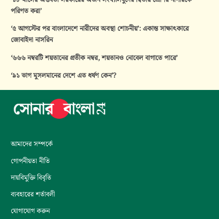
পরিণত করা’
‘৫ আগস্টের পর বাংলাদেশে নারীদের অবস্থা শোচনীয়’: একান্ত সাক্ষাৎকারে
জোবাইদা নাসরিন
‘৬৬৬ নম্বরটি শয়তানের প্রতীক নম্বর, শয়তানও নোবেল বাগাতে পারে’
‘৯১ ভাগ মুসলমানের দেশে এত ধর্ষণ কেন’?
আমাদের সম্পর্কে
গোপনীয়তা নীতি
দায়বিমুক্তি বিবৃতি
ব্যবহারের শর্তাবলী
যোগাযোগ করুন