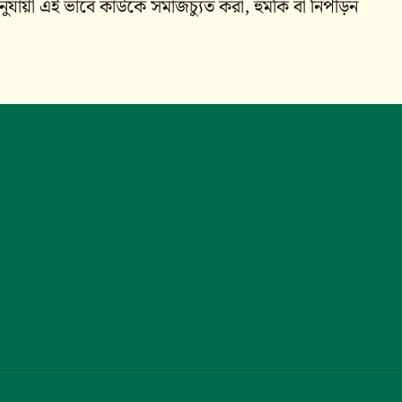
যায়ী এই ভাবে কাউকে সমাজচ্যুত করা, হুমকি বা নিপীড়ন