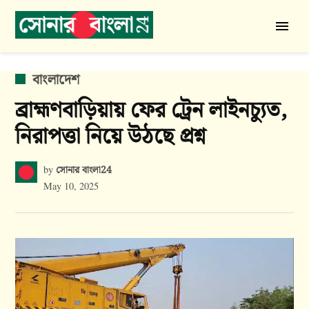
Skip
to
সোনার
content
বাংলা
24
POSTED
বাংলাদেশ
IN
ব্রাহ্মণবাড়িয়ায় ফের ট্রেন লাইনচ্যুত,
নিরাপত্তা নিয়ে উঠছে প্রশ্ন
সোনার বাংলা24
by
May 10, 2025