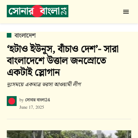
Skip
to
সোনার
content
বাংলা
24
POSTED
বাংলাদেশ
IN
‘হটাও ইউনূস, বাঁচাও দেশ’- সারা
বাংলাদেশে উত্তাল জনস্রোতে
একটাই স্লোগান
দুঃসময়ে একমাত্র ভরসা আওয়ামী লীগ
সোনার বাংলা24
by
June 17, 2025