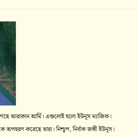
েছে আরাকান আর্মি। এগুলোই হলো ইউনূস ম্যাজিক।
 অপহরণ করেছে তারা। নিশ্চুপ, নির্বাক জঙ্গী ইউনূস।