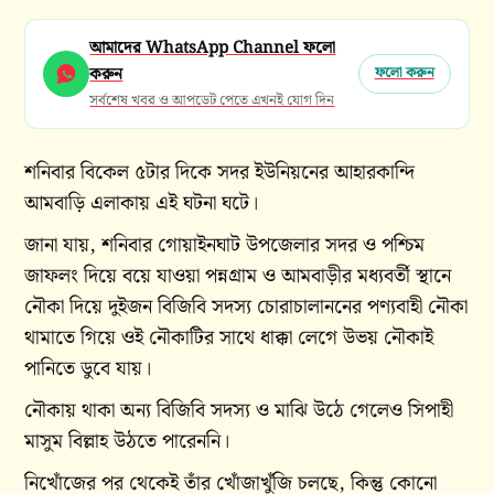
আমাদের WhatsApp Channel ফলো
করুন
ফলো করুন
সর্বশেষ খবর ও আপডেট পেতে এখনই যোগ দিন
শনিবার বিকেল ৫টার দিকে সদর ইউনিয়নের আহারকান্দি
আমবাড়ি এলাকায় এই ঘটনা ঘটে।
জানা যায়, শনিবার গোয়াইনঘাট উপজেলার সদর ও পশ্চিম
জাফলং দিয়ে বয়ে যাওয়া পন্নগ্রাম ও আমবাড়ীর মধ্যবর্তী স্থানে
নৌকা দিয়ে দুইজন বিজিবি সদস্য চোরাচালাননের পণ্যবাহী নৌকা
থামাতে গিয়ে ওই নৌকাটির সাথে ধাক্কা লেগে উভয় নৌকাই
পানিতে ডুবে যায়।
নৌকায় থাকা অন্য বিজিবি সদস্য ও মাঝি উঠে গেলেও সিপাহী
মাসুম বিল্লাহ উঠতে পারেননি।
নিখোঁজের পর থেকেই তাঁর খোঁজাখুঁজি চলছে, কিন্তু কোনো