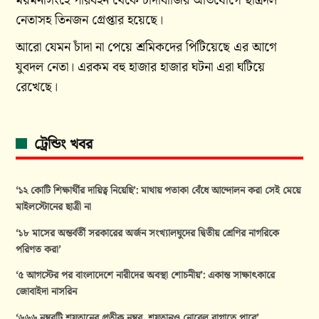
ময়মনসিংহে পরিবহন থেকে চাঁদাবাজির অভিযোগে ছাত্রদল
নেতাসহ তিনজন গ্রেপ্তার হয়েছে।
আরো যেমন চাঁদা না পেয়ে শ্রমিকদের পিটিয়েছে এর আগে
যুবদল নেতা। এরকম বহু হাজার হাজার ঘটনা এরা ঘটিয়ে
রেখেছে।
ট্রেন্ডিং খবর
‘১২ কোটি শিক্ষার্থীর দায়িত্ব নিয়েছি’: মাথায় পতাকা বেঁধে আন্দোলন করা সেই মেয়ে
মাইলস্টোনের ছাত্রী না
‘১৮ মাসের অন্তর্বর্তী সরকারের অর্জন সংখ্যালঘুদের দ্বিতীয় শ্রেণির নাগরিকে
পরিণত করা’
‘৫ আগস্টের পর বাংলাদেশে নারীদের অবস্থা শোচনীয়’: একান্ত সাক্ষাৎকারে
জোবাইদা নাসরিন
‘৬৬৬ নম্বরটি শয়তানের প্রতীক নম্বর, শয়তানও নোবেল বাগাতে পারে’