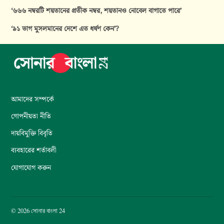
‘৬৬৬ নম্বরটি শয়তানের প্রতীক নম্বর, শয়তানও নোবেল বাগাতে পারে’
‘৯১ ভাগ মুসলমানের দেশে এত ধর্ষণ কেন’?
আমাদের সম্পর্কে
গোপনীয়তা নীতি
দায়বিমুক্তি বিবৃতি
ব্যবহারের শর্তাবলী
যোগাযোগ করুন
© 2026 সোনার বাংলা 24