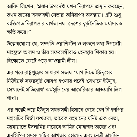
আবিদ লিখেন, ‘প্রধান উপদেষ্টা যখন নিরাপদে প্রস্থান করছেন,
তখন তাদের সফরসঙ্গী নেতারা অনিরাপদ অবস্থায়। এটি শুধু
ব্যক্তিগত নিরাপত্তার ব্যর্থতা নয়, দেশের কূটনৈতিক মর্যাদারও
ক্ষতি করে।”
উল্লেখযোগ্য যে, সম্প্রতি ওয়াশিংটন ও লন্ডনে তথ্য উপদেষ্টা
মাহফুজ আলম ও তাঁর সফরসঙ্গীরাও হেনস্থার শিকার হয়।
বিক্ষোভে ফেটে পড়ে আওয়ামী লীগ।
এর পরে রাষ্ট্রপুঞ্জের সাধারণ সভায় যোগ দিতে ইউনূসের
নিউইয়র্ক সফরসূচি ঘোষণা হওয়ার পরেই ‘যেখানে ইউনূস,
সেখানেই প্রতিরোধ’ কর্মসূচি নেয় আমেরিকার আওয়ামি লিগ
শাখা।
এর পরেই ভয়ে ইউনূস সফরসঙ্গী হিসাবে বেছে নেন বিএনপির
মহাসচিব মির্জা ফখরুল, তারেক রহমানের ঘনিষ্ট এক নেতা,
জামায়াতে ইসলামির নায়েবে আমির মোহাম্মদ তাহের এবং
এনসিপির সদস্য সচিব আখতার হোসেন এবং নেত্রী তাসমিন