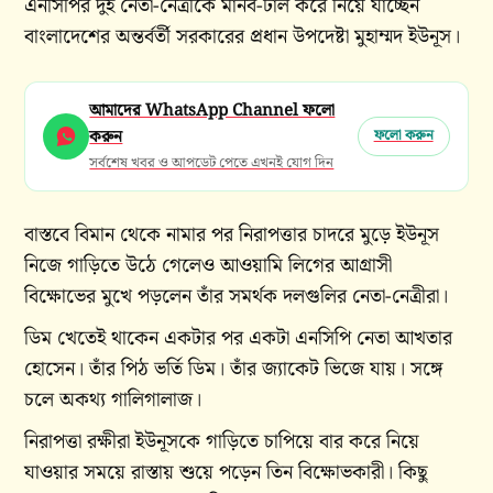
এনসিপির দুই নেতা-নেত্রীকে মানব-ঢাল করে নিয়ে যাচ্ছেন
বাংলাদেশের অন্তর্বর্তী সরকারের প্রধান উপদেষ্টা মুহাম্মদ ইউনূস।
আমাদের WhatsApp Channel ফলো
করুন
ফলো করুন
সর্বশেষ খবর ও আপডেট পেতে এখনই যোগ দিন
বাস্তবে বিমান থেকে নামার পর নিরাপত্তার চাদরে মুড়ে ইউনূস
নিজে গাড়িতে উঠে গেলেও আওয়ামি লিগের আগ্রাসী
বিক্ষোভের মুখে পড়লেন তাঁর সমর্থক দলগুলির নেতা-নেত্রীরা।
ডিম খেতেই থাকেন একটার পর একটা এনসিপি নেতা আখতার
হোসেন। তাঁর পিঠ ভর্তি ডিম। তাঁর জ্যাকেট ভিজে যায়। সঙ্গে
চলে অকথ্য গালিগালাজ।
নিরাপত্তা রক্ষীরা ইউনূসকে গাড়িতে চাপিয়ে বার করে নিয়ে
যাওয়ার সময়ে রাস্তায় শুয়ে পড়েন তিন বিক্ষোভকারী। কিছু