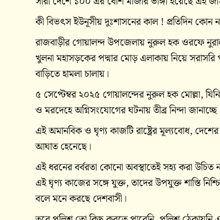
সারা দেশে ১০০ এর বেশি মাজার ভাঙ্গা হয়েছে এই জামা
কী বিভৎস ইউনূসীয় দুঃশাসনের কাল ! প্রতিদিন কোন ন
রাজবাড়ীর গোয়ালন্দ উপজেলায় নুরুল হক ওরফে নুরাল
খুলনা মহাসড়কের পদ্মার মোড় এলাকায় নিয়ে সরাসরি
বাড়িতে হামলা চালায়।
৫ সেপ্টেম্বর ২০২৫ গোয়ালন্দের নুরুল হক মোল্লা, য
ও মরদেহে অগ্নিসংযোগের ঘটনায় তীব্র নিন্দা জানাচ্ছে
এই অমানবিক ও ঘৃণ্য কাজটি রাষ্ট্রের মূল্যবোধ, দে
আঘাত হেনেছে।
এই ধরনের বর্বরতা কোনো অবস্থাতেই সহ্য করা উচিত না। 
এই ঘৃণ্য কাজের সঙ্গে যুক্ত, তাদের উপযুক্ত শাস্তি 
বলে মনে করছে দেশবাসী।
তবে পুলিশ তো কিছু করতে পারেনি, পুলিশ ঠেকায়নি এ