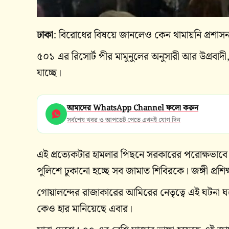
ঢাকা
: বিরোধের বিষয়ে জানলেও কেন থামায়নি প্রশাস
৫০১ এর রিসোর্ট পীর মামুনুলের অনুসারী আর উগ্রবাদী
যাচ্ছে।
আমাদের WhatsApp Channel ফলো করুন
সর্বশেষ খবর ও আপডেট পেতে এখনই যোগ দিন
এই প্রত্যেকটার হামলার পিছনে সরকারের পরোক্ষভাবে স
পুলিশে ঢুকানো হচ্ছে সব জামাত শিবিরকে। জঙ্গী প্রশি
গোয়ালন্দের রাজাকারের আমিরের নেতৃত্বে এই ঘটনা ঘ
কেও হার মানিয়েছে এবার।