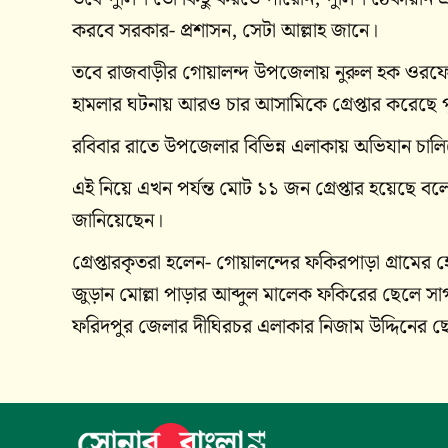
করবে সরকার- প্রশাসন, সেটা আল্লাহ জানে।
তবে রাজবাড়ীর গোয়ালন্দ উপজেলায় নুরুল হক ওরফে
হামলার ঘটনায় আরও চার আসামিকে গ্রেপ্তার করেছে 
রবিবার রা‌তে উপ‌জেলার বি‌ভিন্ন এলাকায় অ‌ভিযান চা‌লি‌
এই নিয়ে এখন পর্যন্ত মোট ১১ জন গ্রেপ্তার হ‌য়েছে ব‌ল
জানিয়েছেন।
গ্রেপ্তারকৃতরা হলেন- গোয়ালন্দের ফ‌কিরপাড়া গ্রা‌মে
জুড়ান মোল্লা পাড়ার আব্দুল মা‌লেক ফকি‌রের ছে‌লে সাগ
ফ‌রিদপুর জেলার দী‌ঘিরচর এলাকার নিজাম উ‌দ্দি‌নের 