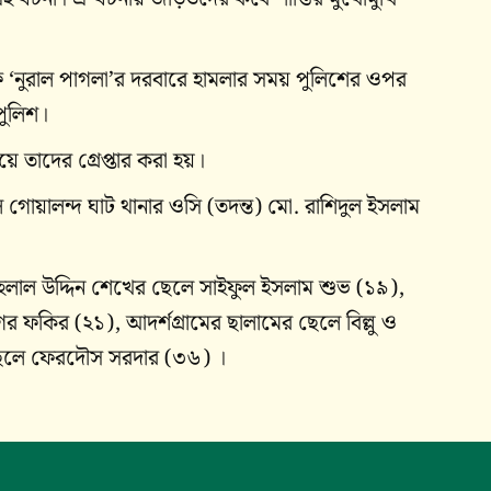
 ‘নুরাল পাগলা’র দরবারে হামলার সময় পুলিশের ওপর
পুলিশ।
য়ে তা‌দের গ্রেপ্তার করা হয়।
ে গোয়ালন্দ ঘাট থানার ও‌সি (তদন্ত) মো. রা‌শিদুল ইসলাম
র হেলাল উ‌দ্দিন শে‌খের ছে‌লে সাইফুল ইসলাম শুভ (১৯),
র ফ‌কির (২১), আদর্শগ্রা‌মের ছালা‌মের ছে‌লে বিল্লু ও
ছে‌লে ফের‌দৌস সরদার (৩৬) ।