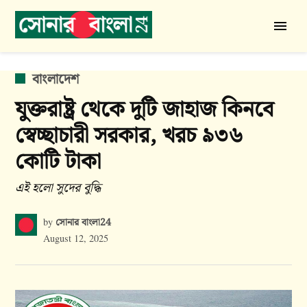
Skip
to
সোনার
content
বাংলা
24
POSTED
বাংলাদেশ
IN
যুক্তরাষ্ট্র থেকে দুটি জাহাজ কিনবে
স্বেচ্ছাচারী সরকার, খরচ ৯৩৬
কোটি টাকা
এই হলো সুদের বুদ্ধি
সোনার বাংলা24
by
August 12, 2025