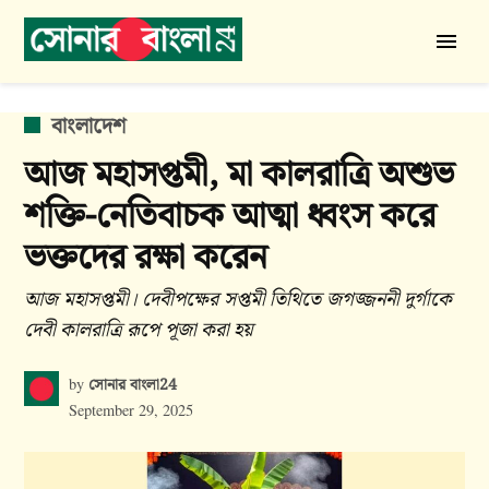
Skip
to
সোনার
content
বাংলা
24
POSTED
বাংলাদেশ
IN
আজ মহাসপ্তমী, মা কালরাত্রি অশুভ
শক্তি-নেতিবাচক আত্মা ধ্বংস করে
ভক্তদের রক্ষা করেন
আজ মহাসপ্তমী। দেবীপক্ষের সপ্তমী তিথিতে জগজ্জননী দুর্গাকে
দেবী কালরাত্রি রূপে পূজা করা হয়
সোনার বাংলা24
by
September 29, 2025