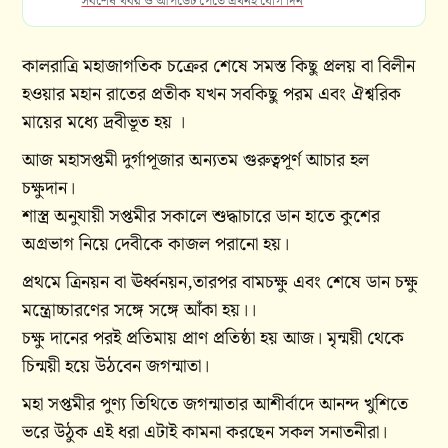
সর্বশেষ খবর ও আপডেট পেতে এখনই যোগ দিন
কালরাত্রি মহাজাগতিক চক্রের শেষে সমস্ত কিছু প্রলয় বা বিলীন
হওয়ার মহান রাতের প্রতীক যখন সবকিছু পরম এবং ঐশ্বরিক
মায়ের মধ্যে দ্রবীভূত হয় ।
আজ মহাসপ্তমী দুর্গাপূজার অন্যতম গুরুত্বপূর্ণ আচার হল
চক্ষুদান।
শাস্ত্র অনুযায়ী সপ্তমীর সকালে শুদ্ধাচারে ডান হাতে কুশের
অগ্রভাগ নিয়ে দেবীকে কাজল পরানো হয়।
প্রথমে ত্রিনয়ন বা ঊর্ধ্বনয়ন,তারপর বামচক্ষু এবং শেষে ডান চক্ষু
মন্ত্রোচ্চারণের সঙ্গে সঙ্গে আঁকা হয়।।
চক্ষু দানের পরই প্রতিমায় প্রাণ প্রতিষ্ঠা হয় আজ। মৃন্ময়ী থেকে
চিন্ময়ী হয়ে উঠবেন জগন্মাতা।
মহা সপ্তমীর পুণ্য তিথিতে জগন্মাতার আশীর্বাদে আনন্দ খুশিতে
ভরে উঠুক এই ধরা এটাই কামনা করছেন সকল সনাতনীরা।