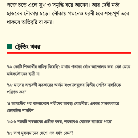
গজে চড়ে এলে সুখ ও সমৃদ্ধি বয়ে আনেন। আর দেবী মর্ত্য
ছাড়বেন নৌকায় চড়ে। নৌকায় গমনেও ধরনী হবে শস্যপূর্ণ তবে
থাকবে অতিবৃষ্টি বা বন্যা।
ট্রেন্ডিং খবর
‘১২ কোটি শিক্ষার্থীর দায়িত্ব নিয়েছি’: মাথায় পতাকা বেঁধে আন্দোলন করা সেই মেয়ে
মাইলস্টোনের ছাত্রী না
‘১৮ মাসের অন্তর্বর্তী সরকারের অর্জন সংখ্যালঘুদের দ্বিতীয় শ্রেণির নাগরিকে
পরিণত করা’
‘৫ আগস্টের পর বাংলাদেশে নারীদের অবস্থা শোচনীয়’: একান্ত সাক্ষাৎকারে
জোবাইদা নাসরিন
‘৬৬৬ নম্বরটি শয়তানের প্রতীক নম্বর, শয়তানও নোবেল বাগাতে পারে’
‘৯১ ভাগ মুসলমানের দেশে এত ধর্ষণ কেন’?