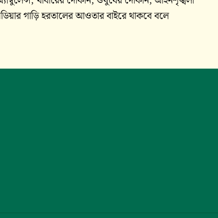
াম্বুলেন্স, খাবারের দোকান, ওষুধের দোকান, আইনশৃঙ্খলা
িক মিডিয়ার গাড়ি হরতালের আওতার বাইরে থাকবে বলে