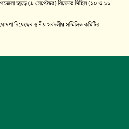
 উপজেলা জুড়ে (৯ সেপ্টেম্বর) বিক্ষোভ মিছিল (১০ ও ১১
োষণা দিয়েছেন স্থানীয় সর্বদলীয় সম্মিলিত কমিটির