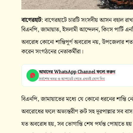
বাগেরহাট
: বাগেরহাটে চারটি সংসদীয় আসন বহাল রা
বিএনপি, জামায়াত, ইসলামী আন্দেলন, কিংস পার্টি এনস
অবরোধ কোনো শান্তিপূর্ণ অবরোধ নয়, উপজেলার শতাধ
করেন সংগঠনের নেতাকর্মীরা।
আমাদের WhatsApp Channel ফলো করুন
সর্বশেষ খবর ও আপডেট পেতে এখনই যোগ দিন
বিএনপি, জামায়াতের মধ্যে যে কোনো ধরনের শান্তি নেই
অবরোধের ফলে অভ্যন্তরীণ রুট সহ দূরপাল্লার সব বাস
যত অবরোধ হয়, সব ভোগান্তি শেষ পর্যন্ত পোহাতে হয়