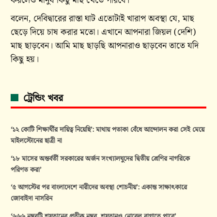
করলেও মানুষ কিছু মাছ খেতে পারবে।
বলেন, দেবিদ্বারের রাস্তা ঘাট এতোটাই খারাপ অবস্থা যে, মাছ
ছেড়ে দিয়ে চাষ করার মতো। এখানে আপনারা জিয়ল (দেশি)
মাছ ছাড়বেন। আমি মাছ ছাড়ছি আপনারাও ছাড়বেন তাতে যদি
কিছু হয়।
ট্রেন্ডিং খবর
‘১২ কোটি শিক্ষার্থীর দায়িত্ব নিয়েছি’: মাথায় পতাকা বেঁধে আন্দোলন করা সেই মেয়ে
মাইলস্টোনের ছাত্রী না
‘১৮ মাসের অন্তর্বর্তী সরকারের অর্জন সংখ্যালঘুদের দ্বিতীয় শ্রেণির নাগরিকে
পরিণত করা’
‘৫ আগস্টের পর বাংলাদেশে নারীদের অবস্থা শোচনীয়’: একান্ত সাক্ষাৎকারে
জোবাইদা নাসরিন
‘৬৬৬ নম্বরটি শয়তানের প্রতীক নম্বর, শয়তানও নোবেল বাগাতে পারে’