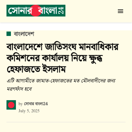
Skip
to
সোনার
content
বাংলা
24
POSTED
বাংলাদেশ
IN
বাংলাদেশে জাতিসংঘ মানবাধিকার
কমিশনের কার্যালয় নিয়ে ক্ষুব্ধ
হেফাজতে ইসলাম
এটি আগামীতে জামাত-হেফাজতের মত মৌলবাদীদের জন্য
মরণফাঁদ হবে
সোনার বাংলা24
by
July 5, 2025