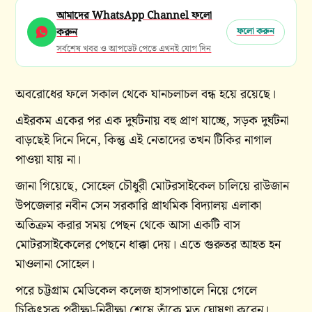
আমাদের WhatsApp Channel ফলো
করুন
ফলো করুন
সর্বশেষ খবর ও আপডেট পেতে এখনই যোগ দিন
অবরোধের ফলে সকাল থেকে যানচলাচল বন্ধ হয়ে রয়েছে।
এইরকম একের পর এক দুর্ঘটনায় বহু প্রাণ যাচ্ছে, সড়ক দুর্ঘটনা
বাড়ছেই দিনে দিনে, কিন্তু এই নেতাদের তখন টিকির নাগাল
পাওয়া যায় না।
জানা গিয়েছে, সোহেল চৌধুরী মোটরসাইকেল চালিয়ে রাউজান
উপজেলার নবীন সেন সরকারি প্রাথমিক বিদ্যালয় এলাকা
অতিক্রম করার সময় পেছন থেকে আসা একটি বাস
মোটরসাইকেলের পেছনে ধাক্কা দেয়। এতে গুরুতর আহত হন
মাওলানা সোহেল।
পরে চট্টগ্রাম মেডিকেল কলেজ হাসপাতালে নিয়ে গেলে
চিকিৎসক পরীক্ষা-নিরীক্ষা শেষে তাঁকে মৃত ঘোষণা করেন।