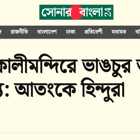
দ
রাজনীতি
বাংলাদেশ
ঢাকা
প্রতিবেশী
মতামত
বা
ান-কালীমন্দিরে ভাঙচ
য: আতংকে হিন্দুরা