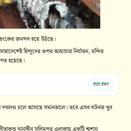
্য আতংকের জনপদ হয়ে উঠছে।
দেশেই হিন্দুদের ওপর অত্যাচার নির্যাতন, মন্দির
রিণত হয়েছে।
ফলো করুন
রতিষ্ঠান দখলও চলে আসছে সমানতালে। তবে এসব ঘটনার খুব
সীতাকুন্ড থানাধীন সলিমপুর এলাকায় একটি শ্মশান