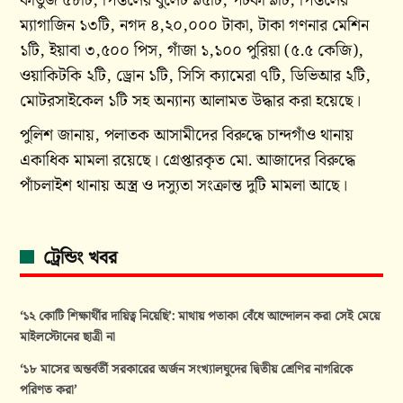
কার্তুজ ৫৮টি, পিস্তলের বুলেট ৯৫টি, পটকা ৯টি, পিস্তলের
ম্যাগাজিন ১৩টি, নগদ ৪,২০,০০০ টাকা, টাকা গণনার মেশিন
১টি, ইয়াবা ৩,৫০০ পিস, গাঁজা ১,১০০ পুরিয়া (৫.৫ কেজি),
ওয়াকিটকি ২টি, ড্রোন ১টি, সিসি ক্যামেরা ৭টি, ডিভিআর ২টি,
মোটরসাইকেল ১টি সহ অন্যান্য আলামত উদ্ধার করা হয়েছে।
পুলিশ জানায়, পলাতক আসামীদের বিরুদ্ধে চান্দগাঁও থানায়
একাধিক মামলা রয়েছে। গ্রেপ্তারকৃত মো. আজাদের বিরুদ্ধে
পাঁচলাইশ থানায় অস্ত্র ও দস্যুতা সংক্রান্ত দুটি মামলা আছে।
ট্রেন্ডিং খবর
‘১২ কোটি শিক্ষার্থীর দায়িত্ব নিয়েছি’: মাথায় পতাকা বেঁধে আন্দোলন করা সেই মেয়ে
মাইলস্টোনের ছাত্রী না
‘১৮ মাসের অন্তর্বর্তী সরকারের অর্জন সংখ্যালঘুদের দ্বিতীয় শ্রেণির নাগরিকে
পরিণত করা’