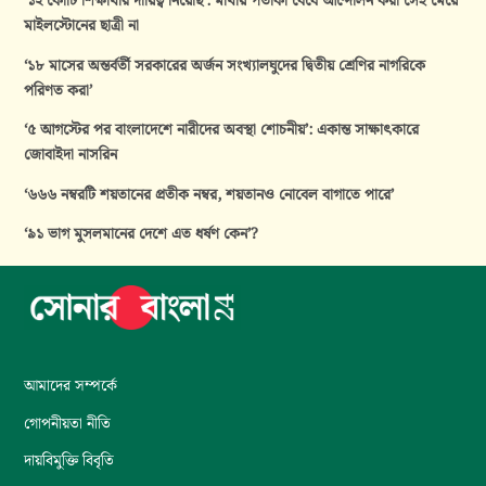
‘১২ কোটি শিক্ষার্থীর দায়িত্ব নিয়েছি’: মাথায় পতাকা বেঁধে আন্দোলন করা সেই মেয়ে
মাইলস্টোনের ছাত্রী না
‘১৮ মাসের অন্তর্বর্তী সরকারের অর্জন সংখ্যালঘুদের দ্বিতীয় শ্রেণির নাগরিকে
পরিণত করা’
‘৫ আগস্টের পর বাংলাদেশে নারীদের অবস্থা শোচনীয়’: একান্ত সাক্ষাৎকারে
জোবাইদা নাসরিন
‘৬৬৬ নম্বরটি শয়তানের প্রতীক নম্বর, শয়তানও নোবেল বাগাতে পারে’
‘৯১ ভাগ মুসলমানের দেশে এত ধর্ষণ কেন’?
আমাদের সম্পর্কে
গোপনীয়তা নীতি
দায়বিমুক্তি বিবৃতি