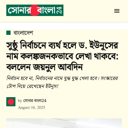
Skip
to
সোনার
content
বাংলা
24
POSTED
বাংলাদেশ
IN
সুষ্ঠু নির্বাচনে ব্যর্থ হলে ড. ইউনূসের
নাম কলঙ্কজনকভাবে লেখা থাকবে:
বললেন জয়নুল আবদিন
নির্বাচন হবে না, নির্বাচনের নামে যুদ্ধ যুদ্ধ খেলা হবে। সংস্কারের
টোপ দিয়ে রেখেছেন ইউনূস!
সোনার বাংলা24
by
August 16, 2025