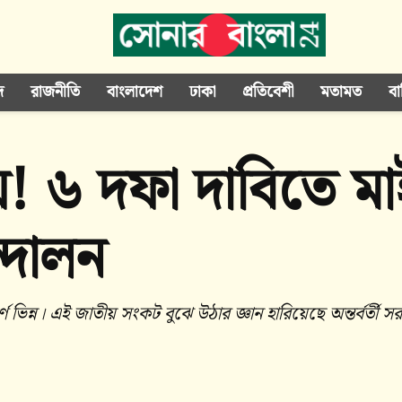
দ
রাজনীতি
বাংলাদেশ
ঢাকা
প্রতিবেশী
মতামত
বা
য়! ৬ দফা দাবিতে ম
ন্দোলন
িন্ন। এই জাতীয় সংকট বুঝে উঠার জ্ঞান হারিয়েছে অন্তর্বর্তী স