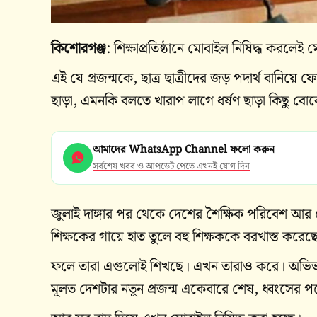
কিশোরগঞ্জ
: শিক্ষাপ্রতিষ্ঠানে মোবাইল নিষিদ্ধ কর
এই যে প্রজন্মকে, ছাত্র ছাত্রীদের জড় পদার্থ বানিয়
ছাড়া, এমনকি বলতে খারাপ লাগে ধর্ষণ ছাড়া কিছু বো
আমাদের WhatsApp Channel ফলো করুন
সর্বশেষ খবর ও আপডেট পেতে এখনই যোগ দিন
জুলাই দাঙ্গার পর থেকে দেশের শৈক্ষিক পরিবেশ আর নে
শিক্ষকের গায়ে হাত তুলে বহু শিক্ষককে বরখাস্ত করেছ
ফলে তারা এগুলোই শিখছে। এখন তারাও করে। অভিভাবক
মূলত দেশটার নতুন প্রজন্ম একেবারে শেষ, ধ্বংসের প