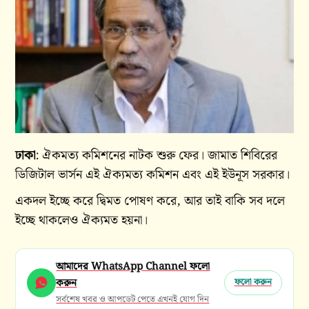
ঢাকা
: ঐকমত্য কমিশনের নাটক শুরু ফের। জামাত শিবিরের
ডিজিটাল ভার্সন এই ঐক্যমত্য কমিশন এবং এই ইউনূস সরকার।
একদল ইচ্ছে করে দ্বিমত পোষণ করে, আর তাই বাকি সব দলে
ইচ্ছে থাকলেও ঐক্যমত হয়না।
আমাদের WhatsApp Channel ফলো
করুন
ফলো করুন
সর্বশেষ খবর ও আপডেট পেতে এখনই যোগ দিন