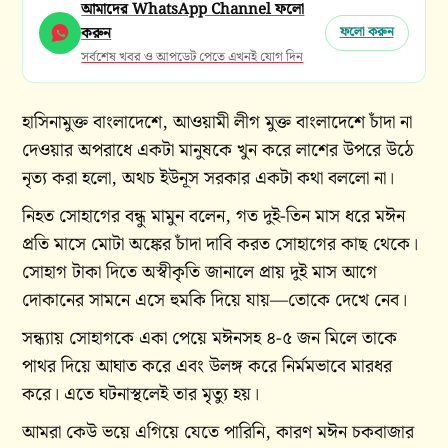
আমাদের WhatsApp Channel ফলো
করুন
ফলো করুন
সর্বশেষ খবর ও আপডেট পেতে এখনই যোগ দিন
হাসিনামুক্ত বাংলাদেশে, আওয়ামী লীগ মুক্ত বাংলাদেশে চাঁদা না
দেওয়ার অপরাধে একটা মানুষকে খুন করে লাশের উপরে উঠে
নৃত্য করা হলো, অথচ ইউনূস সরকার একটা কথা বললো না।
নিহত সোহাগের বন্ধু মামুন বলেন, গত দুই-তিন মাস ধরে মঈন
প্রতি মাসে মোটা অঙ্কের চাঁদা দাবি করত সোহাগের কাছ থেকে।
সোহাগ টাকা দিতে অস্বীকৃতি জানালে প্রায় দুই মাস আগে
দোকানের সামনে এসে হুমকি দিয়ে যায়—তোকে দেখে নেব।
সন্ধ্যায় সোহাগকে একা পেয়ে মঈনসহ ৪-৫ জন মিলে তাকে
পাথর দিয়ে আঘাত করে এবং উলঙ্গ করে নির্মমভাবে মারধর
করে। এতে ঘটনাস্থলেই তার মৃত্যু হয়।
আমরা কেউ ভয়ে এগিয়ে যেতে পারিনি, কারণ মঈন চকবাজার