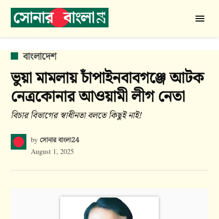
Skip
to
সোনার
content
বাংলা
24
POSTED
বাংলাদেশ
IN
ভুয়া মামলায় চাঁপাইনবাবগঞ্জে আটক
নেত্রকোনার আওয়ামী লীগ নেতা
বিচার বিভাগের স্বাধীনতা বলতে কিছুই নাই!
সোনার বাংলা24
by
August 1, 2025