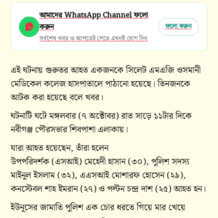
আমাদের WhatsApp Channel ফলো
করুন
ফলো করুন
সর্বশেষ খবর ও আপডেট পেতে এখনই যোগ দিন
এই ঘটনায় গুরুতর আহত একজনকে সিলেট এমএজি ওসমানী
মেডিকেল কলেজ হাসপাতালে পাঠানো হয়েছে। তিনজনকে
আটক করা হয়েছে বলে খবর।
ঘটনাটি ঘটে মঙ্গলবার (৭ অক্টোবর) রাত সাড়ে ১১টার দিকে
নবীগঞ্জ পৌরসভার শিবপাশা এলাকায়।
যারা আহত হয়েছেন, তাঁরা হলেন
উপপরিদর্শক (এসআই) মেহেদী হাসান (৩০), পুলিশ সদস্য
মাইনুল ইসলাম (৩২), এএসআই মোশারফ হোসেন (২৯),
কনস্টেবল শাহ ইমরান (২৭) ও পল্টন চন্দ্র দাশ (২৫) আহত হন।
ইউনূসের জামাতি পুলিশ এক চোর ধরতে গিয়ে মার খেয়ে