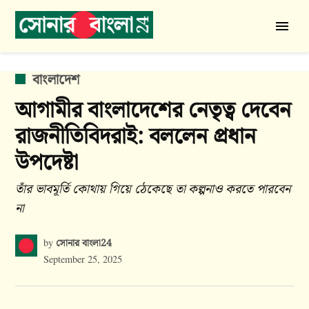
Skip
to
সোনার
content
বাংলা
24
POSTED
বাংলাদেশ
IN
আগামীর বাংলাদেশের নেতৃত্ব দেবেন
রাজনীতিবিদরাই: বললেন প্রধান
উপদেষ্টা
তাঁর ভাবমূর্তি কোথায় গিয়ে ঠেকেছে তা কল্পনাও করতে পারবেন
না
সোনার বাংলা24
by
September 25, 2025