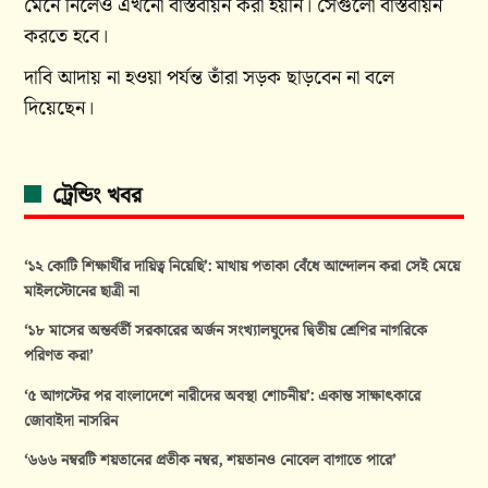
মেনে নিলেও এখনো বাস্তবায়ন করা হয়নি। সেগুলো বাস্তবায়ন
করতে হবে।
দাবি আদায় না হওয়া পর্যন্ত তাঁরা সড়ক ছাড়বেন না বলে
দিয়েছেন।
ট্রেন্ডিং খবর
‘১২ কোটি শিক্ষার্থীর দায়িত্ব নিয়েছি’: মাথায় পতাকা বেঁধে আন্দোলন করা সেই মেয়ে
মাইলস্টোনের ছাত্রী না
‘১৮ মাসের অন্তর্বর্তী সরকারের অর্জন সংখ্যালঘুদের দ্বিতীয় শ্রেণির নাগরিকে
পরিণত করা’
‘৫ আগস্টের পর বাংলাদেশে নারীদের অবস্থা শোচনীয়’: একান্ত সাক্ষাৎকারে
জোবাইদা নাসরিন
‘৬৬৬ নম্বরটি শয়তানের প্রতীক নম্বর, শয়তানও নোবেল বাগাতে পারে’