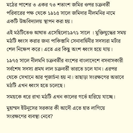
মঠের পাশের ৩ একর ৭৩ শতাংশ জমির ওপর চক্রবর্তী
পরিবারের পক্ষ থেকে ১৯১৫ সালে জমিদার নীলমনির নামে
একটি উচ্চবিদ্যালয় স্থাপন করা হয়।
এই মঠটিতেও আঘাত এসেছিলো১৯৭১ সালে । মুক্তিযুদ্ধের সময়
মঠটি ধ্বংস করার জন্য পাকিস্তানি সেনাবাহিনীর সদস্যরা মর্টার
শেল নিক্ষেপ করে। এতে এর কিছু অংশ ধ্বংস হয়ে যায়।
১৯৭৫ সালে নীলমনি চক্রবর্তীর বংশের বাংলাদেশে বসবাসকারী
সর্বশেষ সদস্য প্রমথ লাল চক্রবর্তী ভারতে চলে যান। এরপর
থেকে সেখানে আর পূজার্চনা হয় না। তাছাড়া সংরক্ষণের অভাবে
মঠটি এখন ধ্বংস হতে চলেছে।
সময়কে ধরে রাখা মঠটি এখন কালের গর্ভে হারিয়ে যাচ্ছে।
মুহাম্মদ ইউনূসের সরকার কী আদৌ এতে হাত লাগিয়ে
সংরক্ষণের ব্যবস্থা নেবে?