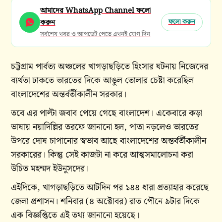
আমাদের WhatsApp Channel ফলো
করুন
ফলো করুন
সর্বশেষ খবর ও আপডেট পেতে এখনই যোগ দিন
চট্টগ্রাম পার্বত্য অঞ্চলের খাগড়াছড়িতে হিংসার ঘটনায় নিজেদের
ব্যর্থতা ঢাকতে ভারতের দিকে আঙুল তোলার চেষ্টা করেছিল
বাংলাদেশের অন্তর্বর্তীকালীন সরকার।
তবে এর পাল্টা জবাব পেয়ে গেছে বাংলাদেশ। একেবারে কড়া
ভাষায় নয়াদিল্লির তরফে জানানো হল, পাতা নড়লেও ভারতের
উপরে দোষ চাপানোর স্বভাব আছে বাংলাদেশের অন্তর্বর্তীকালীন
সরকারের। কিন্তু সেই কাজটা না করে আত্মসমালোচনা করা
উচিত মহম্মদ ইউনুসদের।
এইদিকে, খাগড়াছড়িতে আটদিন পর ১৪৪ ধারা প্রত্যাহার করেছে
জেলা প্রশাসন। শনিবার (৪ অক্টোবর) রাত পৌনে ৯টার দিকে
এক বিজ্ঞপ্তিতে এই তথ্য জানানো হয়েছে।