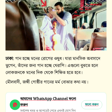
ঢাকা
: গান হচ্ছে মনের রোগের ওষুধ। যারা মানসিক অবসাদে
ভুগেন, তাঁদের জন্য গান হচ্ছে থেরাপি। এগুলো বুঝতে হলে
লোকজনকে মনের দিক থেকে শিক্ষিত হতে হবে।
মৌলবাদী, জঙ্গী গোষ্ঠীর গানের মর্ম বোঝার কথা নয়।
আমাদের WhatsApp Channel ফলো
করুন
ফলো করুন
সর্বশেষ খবর ও আপডেট পেতে এখনই যোগ দিন