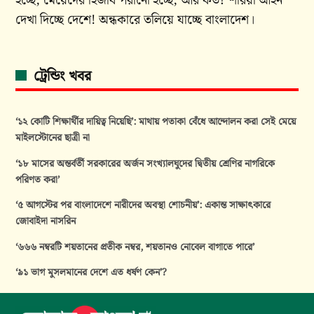
হচ্ছে, মেয়েদের হিজাব পরানো হচ্ছে, আর কত? শরিয়া আইন
দেখা দিচ্ছে দেশে! অন্ধকারে তলিয়ে যাচ্ছে বাংলাদেশ।
ট্রেন্ডিং খবর
‘১২ কোটি শিক্ষার্থীর দায়িত্ব নিয়েছি’: মাথায় পতাকা বেঁধে আন্দোলন করা সেই মেয়ে
মাইলস্টোনের ছাত্রী না
‘১৮ মাসের অন্তর্বর্তী সরকারের অর্জন সংখ্যালঘুদের দ্বিতীয় শ্রেণির নাগরিকে
পরিণত করা’
‘৫ আগস্টের পর বাংলাদেশে নারীদের অবস্থা শোচনীয়’: একান্ত সাক্ষাৎকারে
জোবাইদা নাসরিন
‘৬৬৬ নম্বরটি শয়তানের প্রতীক নম্বর, শয়তানও নোবেল বাগাতে পারে’
‘৯১ ভাগ মুসলমানের দেশে এত ধর্ষণ কেন’?