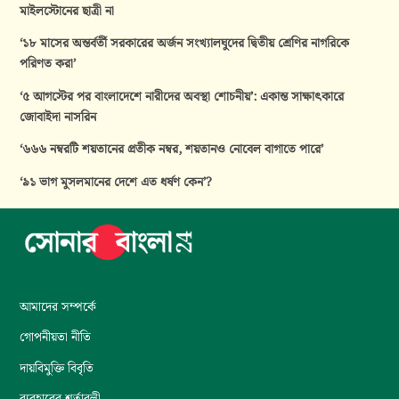
মাইলস্টোনের ছাত্রী না
‘১৮ মাসের অন্তর্বর্তী সরকারের অর্জন সংখ্যালঘুদের দ্বিতীয় শ্রেণির নাগরিকে
পরিণত করা’
‘৫ আগস্টের পর বাংলাদেশে নারীদের অবস্থা শোচনীয়’: একান্ত সাক্ষাৎকারে
জোবাইদা নাসরিন
‘৬৬৬ নম্বরটি শয়তানের প্রতীক নম্বর, শয়তানও নোবেল বাগাতে পারে’
‘৯১ ভাগ মুসলমানের দেশে এত ধর্ষণ কেন’?
আমাদের সম্পর্কে
গোপনীয়তা নীতি
দায়বিমুক্তি বিবৃতি
ব্যবহারের শর্তাবলী