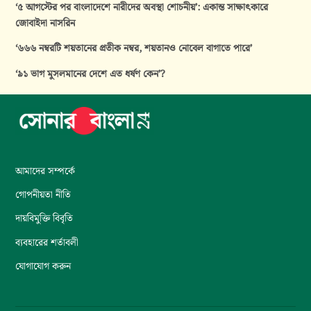
‘৫ আগস্টের পর বাংলাদেশে নারীদের অবস্থা শোচনীয়’: একান্ত সাক্ষাৎকারে
জোবাইদা নাসরিন
‘৬৬৬ নম্বরটি শয়তানের প্রতীক নম্বর, শয়তানও নোবেল বাগাতে পারে’
‘৯১ ভাগ মুসলমানের দেশে এত ধর্ষণ কেন’?
আমাদের সম্পর্কে
গোপনীয়তা নীতি
দায়বিমুক্তি বিবৃতি
ব্যবহারের শর্তাবলী
যোগাযোগ করুন