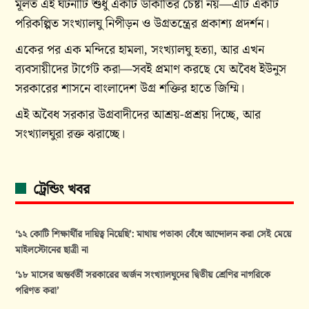
মূলত এই ঘটনাটি শুধু একটি ডাকাতির চেষ্টা নয়—এটি একটি
পরিকল্পিত সংখ্যালঘু নিপীড়ন ও উগ্রতন্ত্রের প্রকাশ্য প্রদর্শন।
একের পর এক মন্দিরে হামলা, সংখ্যালঘু হত্যা, আর এখন
ব্যবসায়ীদের টার্গেট করা—সবই প্রমাণ করছে যে অবৈধ ইউনুস
সরকারের শাসনে বাংলাদেশ উগ্র শক্তির হাতে জিম্মি।
এই অবৈধ সরকার উগ্রবাদীদের আশ্রয়-প্রশ্রয় দিচ্ছে, আর
সংখ্যালঘুরা রক্ত ঝরাচ্ছে।
ট্রেন্ডিং খবর
‘১২ কোটি শিক্ষার্থীর দায়িত্ব নিয়েছি’: মাথায় পতাকা বেঁধে আন্দোলন করা সেই মেয়ে
মাইলস্টোনের ছাত্রী না
‘১৮ মাসের অন্তর্বর্তী সরকারের অর্জন সংখ্যালঘুদের দ্বিতীয় শ্রেণির নাগরিকে
পরিণত করা’