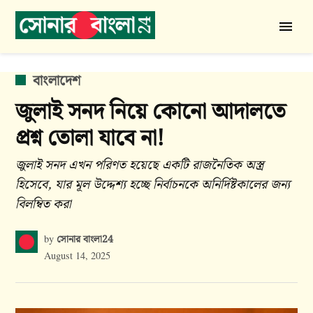
Skip
to
সোনার
content
বাংলা
24
POSTED
বাংলাদেশ
IN
জুলাই সনদ নিয়ে কোনো আদালতে
প্রশ্ন তোলা যাবে না!
জুলাই সনদ এখন পরিণত হয়েছে একটি রাজনৈতিক অস্ত্র
হিসেবে, যার মূল উদ্দেশ্য হচ্ছে নির্বাচনকে অনির্দিষ্টকালের জন্য
বিলম্বিত করা
সোনার বাংলা24
by
August 14, 2025