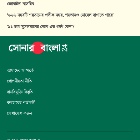
জোবাইদা নাসরিন
‘৬৬৬ নম্বরটি শয়তানের প্রতীক নম্বর, শয়তানও নোবেল বাগাতে পারে’
‘৯১ ভাগ মুসলমানের দেশে এত ধর্ষণ কেন’?
আমাদের সম্পর্কে
গোপনীয়তা নীতি
দায়বিমুক্তি বিবৃতি
ব্যবহারের শর্তাবলী
যোগাযোগ করুন