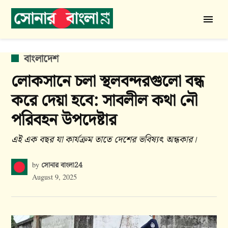
Skip
to
সোনার
content
বাংলা
24
POSTED
বাংলাদেশ
IN
লোকসানে চলা স্থলবন্দরগুলো বন্ধ
করে দেয়া হবে: সাবলীল কথা নৌ
পরিবহন উপদেষ্টার
এই এক বছর যা কার্যক্রম তাতে দেশের ভবিষ্যৎ অন্ধকার।
সোনার বাংলা24
by
August 9, 2025