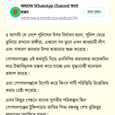
আমাদের WhatsApp Channel ফলো
করুন
ফলো করুন
সর্বশেষ খবর ও আপডেট পেতে এখনই যোগ দিন
৫ আগস্ট যে দেশে পুলিশের উপর নির্যাতন হলো, পুলিশ মেরে
ঝুলিয়ে রাখলো জঙ্গীরা, এগুলো সব ভুলে এখন আওয়ামী লীগ
এবং সাধারণ জনতার উপর অত্যাচার শুরু করেছে।
গোপালগঞ্জের এই কর্মসূচি নিয়ে এনসিপির প্রতারকরা কয়েকদিন
ধরে উস্কানিমূলক মন্তব্য করে যাচ্ছে এবং যুদ্ধংদেহী মনোভাব
প্রকাশ করছে।
এবং গোপালগঞ্জকে টার্গেট করে কিংস পার্টি পরিস্থিতি উত্তেজিত
করার চেষ্টা করেছে।
এসব কিছুর পেছনে তাদের সুগভীর পরিকল্পনা ছিল
গোপালগঞ্জের টুঙ্গিপাড়ায় জাতির পিতা বঙ্গবন্ধু শেখ মুজিবুর
রহমানের সমাধিতে হামলা।