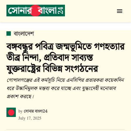
Skip
to
সোনার
content
বাংলা
24
POSTED
বাংলাদেশ
IN
বঙ্গবন্ধুর পবিত্র জন্মভূমিতে গণহত্যার
তীব্র নিন্দা, প্রতিবাদ সাব্যস্ত
যুক্তরাষ্ট্রের বিভিন্ন সংগঠনের
গোপালগঞ্জের এই কর্মসূচি নিয়ে এনসিপির প্রতারকরা কয়েকদিন
ধরে উস্কানিমূলক মন্তব্য করে যাচ্ছে এবং যুদ্ধংদেহী মনোভাব
প্রকাশ করছে।
সোনার বাংলা24
by
July 17, 2025