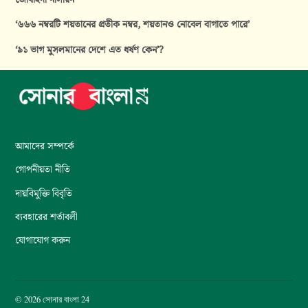
‘৬৬৬ নম্বরটি শয়তানের প্রতীক নম্বর, শয়তানও নোবেল বাগাতে পারে’
‘৯১ ভাগ মুসলমানের দেশে এত ধর্ষণ কেন’?
আমাদের সম্পর্কে
গোপনীয়তা নীতি
দায়বিমুক্তি বিবৃতি
ব্যবহারের শর্তাবলী
যোগাযোগ করুন
© 2026 সোনার বাংলা 24