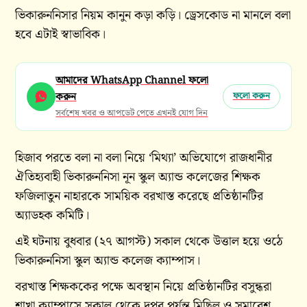
ভিকারুননিসার নিয়ম কানুন কড়া কড়ি। ড্রেসকোড না মানলে বলা
হবে এটাই স্বাভাবিক।
আমাদের WhatsApp Channel ফলো
করুন
ফলো করুন
সর্বশেষ খবর ও আপডেট পেতে এখনই যোগ দিন
হিজাব পরতে বলা না বলা নিয়ে ‘মিথ্যা’ অভিযোগে রাজধানীর
ঐতিহ্যবাহী ভিকারুননিসা নূন স্কুল অ্যান্ড কলেজের শিক্ষক
ফজিলাতুন নাহারকে সাময়িক বরখাস্ত করেছে প্রতিষ্ঠানটির
অ্যাডহক কমিটি।
এই ঘটনায় বুধবার (২৭ আগস্ট) সকাল থেকে উত্তাল হয়ে ওঠে
ভিকারুননিসা স্কুল অ্যান্ড কলেজ ক্যাম্পাস।
বরখাস্ত শিক্ষককের পক্ষে অবস্থান নিয়ে প্রতিষ্ঠানটির বসুন্ধরা
শাখা ক্যাম্পাসে সকাল থেকে দুপুর পর্যন্ত মিছিল ও সমাবেশ