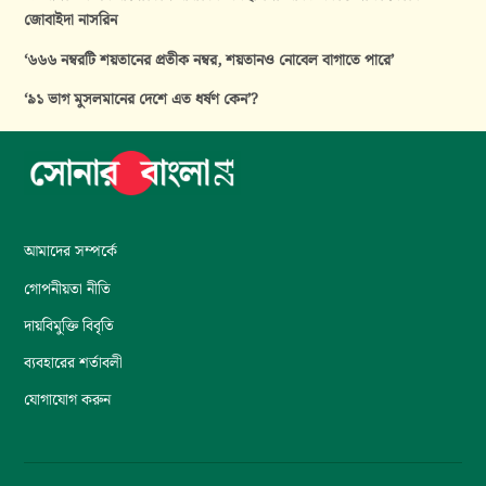
জোবাইদা নাসরিন
‘৬৬৬ নম্বরটি শয়তানের প্রতীক নম্বর, শয়তানও নোবেল বাগাতে পারে’
‘৯১ ভাগ মুসলমানের দেশে এত ধর্ষণ কেন’?
আমাদের সম্পর্কে
গোপনীয়তা নীতি
দায়বিমুক্তি বিবৃতি
ব্যবহারের শর্তাবলী
যোগাযোগ করুন