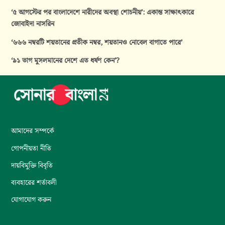
‘৫ আগস্টের পর বাংলাদেশে নারীদের অবস্থা শোচনীয়’: একান্ত সাক্ষাৎকারে
জোবাইদা নাসরিন
‘৬৬৬ নম্বরটি শয়তানের প্রতীক নম্বর, শয়তানও নোবেল বাগাতে পারে’
‘৯১ ভাগ মুসলমানের দেশে এত ধর্ষণ কেন’?
আমাদের সম্পর্কে
গোপনীয়তা নীতি
দায়বিমুক্তি বিবৃতি
ব্যবহারের শর্তাবলী
যোগাযোগ করুন