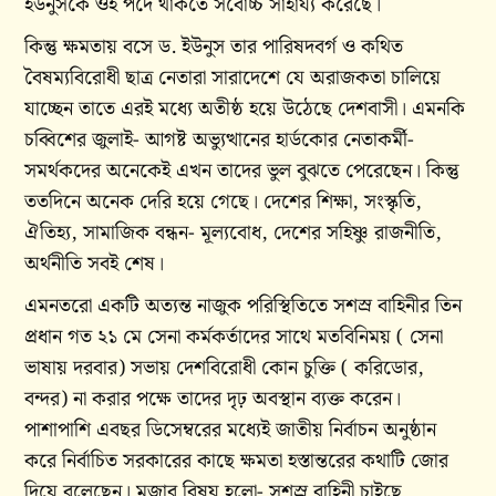
ইউনুসকে ওই পদে থাকতে সর্বোচ্চ সাহায্য করেছে।
কিন্তু ক্ষমতায় বসে ড. ইউনুস তার পারিষদবর্গ ও কথিত
বৈষম্যবিরোধী ছাত্র নেতারা সারাদেশে যে অরাজকতা চালিয়ে
যাচ্ছেন তাতে এরই মধ্যে অতীষ্ঠ হয়ে উঠেছে দেশবাসী। এমনকি
চব্বিশের জুলাই- আগষ্ট অভ্যুত্থানের হার্ডকোর নেতাকর্মী-
সমর্থকদের অনেকেই এখন তাদের ভুল বুঝতে পেরেছেন। কিন্তু
ততদিনে অনেক দেরি হয়ে গেছে। দেশের শিক্ষা, সংস্কৃতি,
ঐতিহ্য, সামাজিক বন্ধন- মূল্যবোধ, দেশের সহিষ্ণু রাজনীতি,
অর্থনীতি সবই শেষ।
এমনতরো একটি অত্যন্ত নাজুক পরিস্থিতিতে সশস্র বাহিনীর তিন
প্রধান গত ২১ মে সেনা কর্মকর্তাদের সাথে মতবিনিময় ( সেনা
ভাষায় দরবার) সভায় দেশবিরোধী কোন চুক্তি ( করিডোর,
বন্দর) না করার পক্ষে তাদের দৃঢ় অবস্থান ব্যক্ত করেন।
পাশাপাশি এবছর ডিসেম্বরের মধ্যেই জাতীয় নির্বাচন অনুষ্ঠান
করে নির্বাচিত সরকারের কাছে ক্ষমতা হস্তান্তরের কথাটি জোর
দিয়ে বলেছেন। মজার বিষয় হলো- সশস্র বাহিনী চাইছে