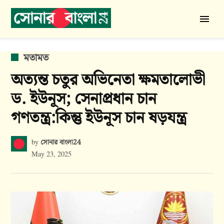
Skip
to
সোনার
content
বাংলা
24
POSTED
মতামত
IN
অত্যন্ত চতুর অভিনেতা ক্ষমতালোভী
ড. ইউনূস; সেনাপ্রধান চান
গণতন্ত্র:কিন্তু ইউনূস চান ষড়যন্ত্র
সোনার বাংলা24
by
May 23, 2025