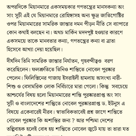
অপরদিকে মিয়ানমারে একসময়কার গণতন্ত্রের মানসকন্যা অং
সাং সুচী এই যে মিয়ানমারে রোহিঙ্গাসহ অন্য ক্ষুদ্র জাতিগোষ্টির
ওপর মিয়ানমারের সামরিক জান্তার দমন পীড়ন নীতি সে ব্যাপারে
কোন কথাই বলছেন না। অথচ মার্কিন মদদপুষ্ট হওয়ার কারণে
একসময়ে তাকে মানবতার কন্যা, গণতন্ত্রের কন্যা বা ত্রাতা
হিসেবে আখ্যা দেয়া হয়েছিল।
দীর্ঘদিন তিনি সামরিক জান্তার নির্যাতন, গৃহবন্দীত্বও বরণ
করেছিলেন। ফলশ্রুতিতে তিনিও শান্তিতে নোবেল পুরষ্কার
পেলেন। ফিলিস্তিনের গাজায় ইসরাইলী হামলায় অসংখ্য নারী-
শিশু ও বেসামরিক লোক নির্বিচারে মারা গেলো। কিন্তু সবচেয়ে
আশ্চর্যের বিষয় হলো মিয়ানমারের শান্তি পুরষ্কারপ্রাপ্ত অং সাং
সুচী ও বাংলাদেশের শান্তিুতে নোবেল পুরষ্কারপ্রাপ্ত ড. ইউনুস এ
বিষয়ে একেবারেই নীরব। স্বাভাবিকভাবেই প্রশ্ন জাগে শান্তিতে
নোবেল পুরষ্কার কি অশান্তির জন্য ? আর পশ্চিমা দেশের
তল্পিবাহক হলেই বোধ হয় শান্তিতে নোবেল জুটে যায় তা তারা যত