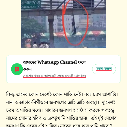
আমাদের WhatsApp Channel ফলো
করুন
ফলো করুন
সর্বশেষ খবর ও আপডেট পেতে এখনই যোগ দিন
কিন্তু তাদের কোন দেশেই কোন শান্তি নেই। বরং চরম আশান্তি।
নানা অত্যাচার-নিপীড়নে জনগণের ত্রাহি ত্রাহি অবস্থা। দু’দেশই
চরম অশান্তির মধ্যে। সাধারন জনগণ হাসফাঁস করছে গণতন্ত্র
নামের সোনার হরিণ ও একটুখানি শান্তির জন্য। এই দুই দেশের
জনগণ কি এদের এই শান্তির নোবেল ধুয়ে ধুয়ে পানি খাবে ?