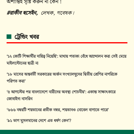
অশান্তিই সৃষ্টি করুন না কেন !
#রাকীব হুসেইন,
লেখক, গবেষক।
ট্রেন্ডিং খবর
‘১২ কোটি শিক্ষার্থীর দায়িত্ব নিয়েছি’: মাথায় পতাকা বেঁধে আন্দোলন করা সেই মেয়ে
মাইলস্টোনের ছাত্রী না
‘১৮ মাসের অন্তর্বর্তী সরকারের অর্জন সংখ্যালঘুদের দ্বিতীয় শ্রেণির নাগরিকে
পরিণত করা’
‘৫ আগস্টের পর বাংলাদেশে নারীদের অবস্থা শোচনীয়’: একান্ত সাক্ষাৎকারে
জোবাইদা নাসরিন
‘৬৬৬ নম্বরটি শয়তানের প্রতীক নম্বর, শয়তানও নোবেল বাগাতে পারে’
‘৯১ ভাগ মুসলমানের দেশে এত ধর্ষণ কেন’?