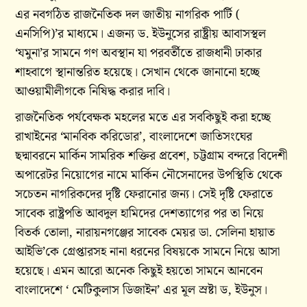
এর নবগঠিত রাজনৈতিক দল জাতীয় নাগরিক পার্টি (
এনসিপি)’র মাধ্যমে। এজন্য ড. ইউনুসের রাষ্ট্রীয় আবাসস্থল
‘যমুনা’র সামনে গণ অবস্থান যা পরবর্তীতে রাজধানী ঢাকার
শাহবাগে স্থানান্তরিত হয়েছে। সেখান থেকে জানানো হচ্ছে
আওয়ামীলীগকে নিষিদ্ধ করার দাবি।
রাজনৈতিক পর্যবেক্ষক মহলের মতে এর সবকিছুই করা হচ্ছে
রাখাইনের ‘মানবিক করিডোর’, বাংলাদেশে জাতিসংঘের
ছদ্মাবরনে মার্কিন সামরিক শক্তির প্রবেশ, চট্টগ্রাম বন্দরে বিদেশী
অপারেটর নিয়োগের নামে মার্কিন নৌসেনাদের উপস্থিতি থেকে
সচেতন নাগরিকদের দৃষ্টি ফেরানোর জন্য। সেই দৃষ্টি ফেরাতে
সাবেক রাষ্ট্রপতি আবদুল হামিদের দেশত্যাগের পর তা নিয়ে
বিতর্ক তোলা, নারায়নগঞ্জের সাবেক মেয়র ডা. সেলিনা হায়াত
আইভি’কে গ্রেপ্তারসহ নানা ধরনের বিষয়কে সামনে নিয়ে আসা
হয়েছে। এমন আরো অনেক কিছুই হয়তো সামনে আনবেন
বাংলাদেশে ‘ মেটিকুলাস ডিজাইন’ এর মূল স্রষ্টা ড, ইউনুস।