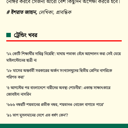
নোঙ্গর করবে সেজন্য আরো বেশ কিছুদিন অপেক্ষা করতে হবে।
# ইশরাত জাহান,
লেখিকা, প্রাবন্ধিক
ট্রেন্ডিং খবর
‘১২ কোটি শিক্ষার্থীর দায়িত্ব নিয়েছি’: মাথায় পতাকা বেঁধে আন্দোলন করা সেই মেয়ে
মাইলস্টোনের ছাত্রী না
‘১৮ মাসের অন্তর্বর্তী সরকারের অর্জন সংখ্যালঘুদের দ্বিতীয় শ্রেণির নাগরিকে
পরিণত করা’
‘৫ আগস্টের পর বাংলাদেশে নারীদের অবস্থা শোচনীয়’: একান্ত সাক্ষাৎকারে
জোবাইদা নাসরিন
‘৬৬৬ নম্বরটি শয়তানের প্রতীক নম্বর, শয়তানও নোবেল বাগাতে পারে’
‘৯১ ভাগ মুসলমানের দেশে এত ধর্ষণ কেন’?