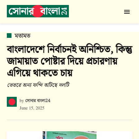
Skip
to
সোনার
content
বাংলা
24
POSTED
মতামত
IN
বাংলাদেশে নির্বাচনই অনিশ্চিত, কিন্তু
জামায়াত পোষ্টার দিয়ে প্রচারণায়
এগিয়ে থাকতে চায়
ভেতরে অন্য ফন্দি আঁটছে দলটি
সোনার বাংলা24
by
June 15, 2025