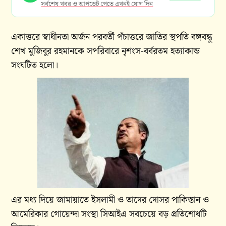
সর্বশেষ খবর ও আপডেট পেতে এখনই যোগ দিন
একাত্তরে স্বাধীনতা অর্জন পরবর্তী পঁচাত্তরে জাতির স্থপতি বঙ্গবন্ধু
শেখ মুজিবুর রহমানকে সপরিবারে নৃশংস-বর্বরতম হত্যাকান্ড
সংঘটিত হলো।
এর মধ্য দিয়ে জামায়াতে ইসলামী ও তাদের দোসর পাকিস্তান ও
আমেরিকার গোয়েন্দা সংস্থা সিআইএ সবচেয়ে বড় প্রতিশোধটি