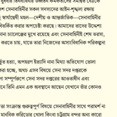
বুধবার তিনবাহিনীর উর্ধ্বতন কর্মকর্তাদের সমন্বিত বৈঠকে
দেশ সেনাবাহিনীর সকল সদস্যদের আইন-শৃঙ্খলা রক্ষায়
ছু স্বার্থান্বেষী মহল—দেশীয় ও আন্তর্জাতিক—সেনাবাহিনীর
ে বিতর্কিত করার অপচেষ্টা করছে। আমাদের তাদের উদ্দেশ্য
নানা চ্যালেঞ্জের মুখে রয়েছে এবং সেনাবাহিনীই শেষ ভরসা,
মাণ করতে চায়, যাতে তারা নিজেদের অসাংবিধানিক পরিকল্পনা
ির্ভূত হত্যা, অপহরণ ইত্যাদি নানা মিথ্যা অভিযোগ তোলা
রা হচ্ছে, অথচ এসব বিষয়ে সেনা সদর দপ্তরকে
 সম্পূর্ণরূপে সেনা সদর দপ্তরের আওতাধীন এবং
্তমানে তিনি এমন এক অবস্থানে আছেন যেখানে তাঁর কোনও
তা সংক্রান্ত গুরুত্বপূর্ণ বিষয়ে সেনাবাহিনীর সাথে পরামর্শ না
ে, মানবিক করিডোর খোলা কিংবা চট্টগ্রাম বন্দর অন্য কারো