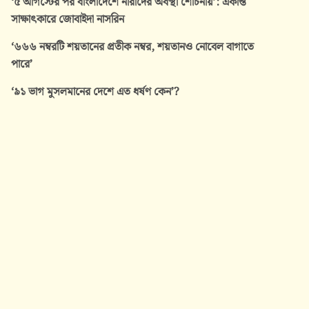
‘৫ আগস্টের পর বাংলাদেশে নারীদের অবস্থা শোচনীয়’: একান্ত
সাক্ষাৎকারে জোবাইদা নাসরিন
‘৬৬৬ নম্বরটি শয়তানের প্রতীক নম্বর, শয়তানও নোবেল বাগাতে
পারে’
‘৯১ ভাগ মুসলমানের দেশে এত ধর্ষণ কেন’?