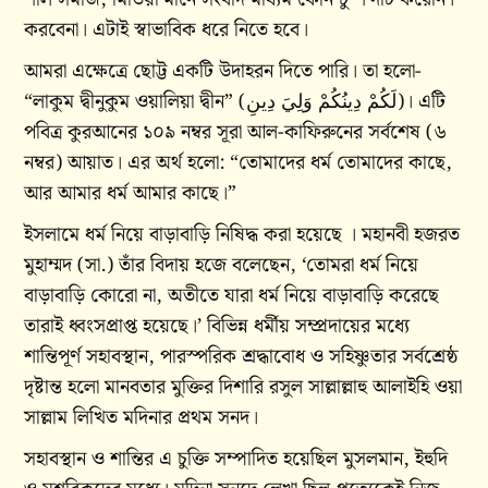
করবেনা। এটাই স্বাভাবিক ধরে নিতে হবে।
আমরা এক্ষেত্রে ছোট্ট একটি উদাহরন দিতে পারি। তা হলো-
“লাকুম দ্বীনুকুম ওয়ালিয়া দ্বীন” (لَكُمْ دِينُكُمْ وَلِيَ دِينِ)। এটি
পবিত্র কুরআনের ১০৯ নম্বর সূরা আল-কাফিরুনের সর্বশেষ (৬
নম্বর) আয়াত। এর অর্থ হলো: “তোমাদের ধর্ম তোমাদের কাছে,
আর আমার ধর্ম আমার কাছে।”
ইসলামে ধর্ম নিয়ে বাড়াবাড়ি নিষিদ্ধ করা হয়েছে । মহানবী হজরত
মুহাম্মদ (সা.) তাঁর বিদায় হজে বলেছেন, ‘তোমরা ধর্ম নিয়ে
বাড়াবাড়ি কোরো না, অতীতে যারা ধর্ম নিয়ে বাড়াবাড়ি করেছে
তারাই ধ্বংসপ্রাপ্ত হয়েছে।’ বিভিন্ন ধর্মীয় সম্প্রদায়ের মধ্যে
শান্তিপূর্ণ সহাবস্থান, পারস্পরিক শ্রদ্ধাবোধ ও সহিষ্ণুতার সর্বশ্রেষ্ঠ
দৃষ্টান্ত হলো মানবতার মুক্তির দিশারি রসুল সাল্লাল্লাহু আলাইহি ওয়া
সাল্লাম লিখিত মদিনার প্রথম সনদ।
সহাবস্থান ও শান্তির এ চুক্তি সম্পাদিত হয়েছিল মুসলমান, ইহুদি