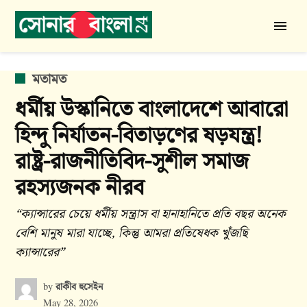
Skip
to
সোনার
content
বাংলা
24
POSTED
মতামত
IN
ধর্মীয় উস্কানিতে বাংলাদেশে আবারো
হিন্দু নির্যাতন-বিতাড়ণের ষড়যন্ত্র!
রাষ্ট্র-রাজনীতিবিদ-সুশীল সমাজ
রহস্যজনক নীরব
“ক্যান্সারের চেয়ে ধর্মীয় সন্ত্রাস বা হানাহানিতে প্রতি বছর অনেক
বেশি মানুষ মারা যাচ্ছে, কিন্তু আমরা প্রতিষেধক খুঁজছি
ক্যান্সারের”
রাকীব হুসেইন
by
May 28, 2026