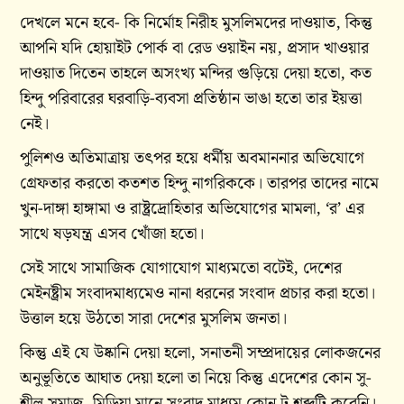
দেখলে মনে হবে- কি নির্মোহ নিরীহ মুসলিমদের দাওয়াত, কিন্তু
আপনি যদি হোয়াইট পোর্ক বা রেড ওয়াইন নয়, প্রসাদ খাওয়ার
দাওয়াত দিতেন তাহলে অসংখ্য মন্দির গুড়িয়ে দেয়া হতো, কত
হিন্দু পরিবারের ঘরবাড়ি-ব্যবসা প্রতিষ্ঠান ভাঙা হতো তার ইয়ত্তা
নেই।
পুলিশও অতিমাত্রায় তৎপর হয়ে ধর্মীয় অবমাননার অভিযোগে
গ্রেফতার করতো কতশত হিন্দু নাগরিককে। তারপর তাদের নামে
খুন-দাঙ্গা হাঙ্গামা ও রাষ্ট্রদ্রোহিতার অভিযোগের মামলা, ‘র’ এর
সাথে ষড়যন্ত্র এসব খোঁজা হতো।
সেই সাথে সামাজিক যোগাযোগ মাধ্যমতো বটেই, দেশের
মেইনষ্ট্রীম সংবাদমাধ্যমেও নানা ধরনের সংবাদ প্রচার করা হতো।
উত্তাল হয়ে উঠতো সারা দেশের মুসলিম জনতা।
কিন্তু এই যে উষ্কানি দেয়া হলো, সনাতনী সম্প্রদায়ের লোকজনের
অনুভূতিতে আঘাত দেয়া হলো তা নিয়ে কিন্তু এদেশের কোন সু-
শীল সমাজ, মিডিয়া মানে সংবাদ মাধ্যম কোন টু শব্দটি করেনি।