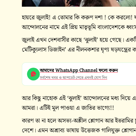
হায়রে জুলাই! এ তোমার কি করুণ দশা ! কে করলো! য
আন্দোলনের নামে এই প্রিয় মাতৃভূমি বাংলাদেশকে ধ্
জুলাই এখন দেশবাসীর কাছে ‘ঝুলাই’ হয়ে গেছে। একটি 
মেটিক্যুলাস ডিজাইন’ এর নীলনকশার ঘৃণ্য ষড়যন্ত্রে
আমাদের WhatsApp Channel ফলো করুন
সর্বশেষ খবর ও আপডেট পেতে এখনই যোগ দিন
আর কিছু নাহোক এই ‘ঝুলাই’ আন্দোলনের মধ্য দিয়ে 
আমরা। এটিই মূল পাওয়া এ জাতির ভাগ্যে!!
কারণ তা না হলে অসভ্য-অশ্লীল শ্লোগান আর ইতরামির চূ
দেশে। এমন অশ্রাব্য ভাষায় উত্তেজক গালিযুক্ত শ্লো