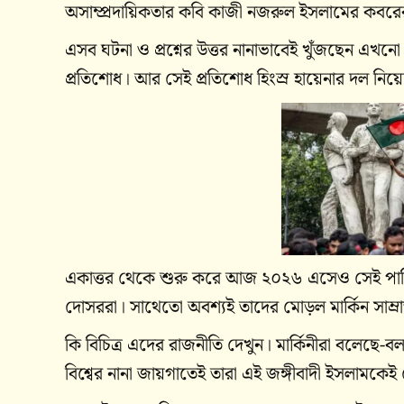
অসাম্প্রদায়িকতার কবি কাজী নজরুল ইসলামের কবরে
এসব ঘটনা ও প্রশ্নের উত্তর নানাভাবেই খুঁজছেন এ
প্রতিশোধ। আর সেই প্রতিশোধ হিংস্র হায়েনার দল নিয়
একাত্তর থেকে শুরু করে আজ ২০২৬ এসেও সেই পাকি
দোসররা। সাথেতো অবশ্যই তাদের মোড়ল মার্কিন সাম্রা
কি বিচিত্র এদের রাজনীতি দেখুন। মার্কিনীরা বলেছে-ব
বিশ্বের নানা জায়গাতেই তারা এই জঙ্গীবাদী ইসলামক