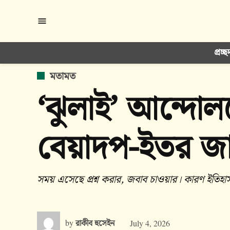
Skip
to
content
প্রচ্ছ
POSTED
মতামত
IN
‘ঝুলাই’ আন্দোল
বেয়াদপ-ইতর জা
সময় এসেছে প্রশ্ন করার, জবাব চাওয়ার। কারণ ইতিহাস
by
রাকীব হুসেইন
July 4, 2026