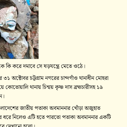
ে কি করে দমাবে সে ষড়যন্ত্রে মেতে ওঠে।
৩১ অক্টোবর চট্টগ্রাম নগরের চান্দগাঁও থানাধীন মোহরা
 কোতোয়ালি থানায় চিন্ময় কৃষ্ণ দাস ব্রহ্মচারীসহ ১৯
েন।
ংলাদেশের জাতীয় পতাকা অবমাননার খোঁড়া অজুহাত
খাতিরে ধরে নিলেও এটি হতে পারতো পতাকা অবমাননার একটি
িসেবে দেখানো হলো।